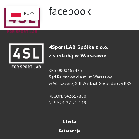
facebook
PL
+48 603 150 000
box@4sportlab.pl
4SportLAB Spółka z o.o.
z siedzibą w Warszawie
KRS 0000367473
Sąd Rejonowy dla m. st. Warszawy
w Warszawie, XIII Wydział Gospodarczy KRS.
REGON: 142617800
NIP: 524-27-21-119
Oferta
Referencje