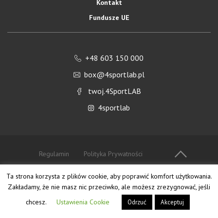
Kontakt
Fundusze UE
+48 603 150 000
box@4sportlab.pl
twoj.4SportLAB
4sportlab
Regulamin
Polityka Prywatności
Ta strona korzysta z plików cookie, aby poprawić komfort użytkowania.
© 2019 4sportlab | Wszelkie prawa zastrzeżone.
Zakładamy, że nie masz nic przeciwko, ale możesz zrezygnować, jeśli
chcesz.
Ustawienia Cookie
Odrzuć
Akceptuj