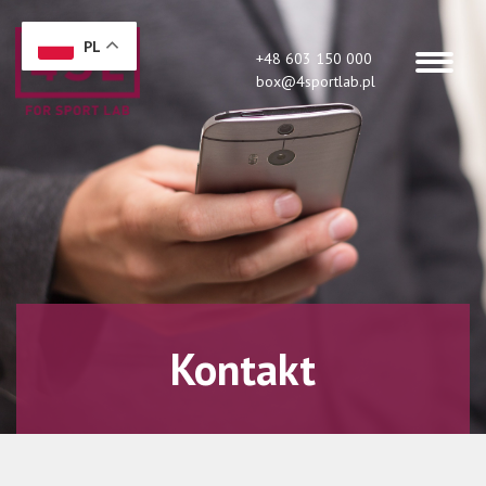
PL
+48 603 150 000
box@4sportlab.pl
Kontakt