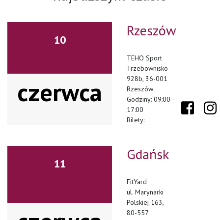
Rzeszów
10
TEHO Sport
Trzebownisko
928b, 36-001
czerwca
Rzeszów
Godziny: 09:00 -
17:00
Bilety:
Gdańsk
11
FitYard
ul. Marynarki
Polskiej 163,
80-557