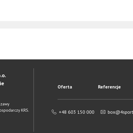
.o.
ie
Oferta
Referencje
rszawy
Gospodarczy KRS.
+48 603 150 000
box@4sportl