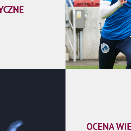
YCZNE
OCENA WI