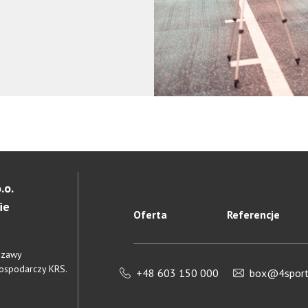
.o.
ie
Oferta
Referencje
rszawy
Gospodarczy KRS.
+48 603 150 000
box@4sportl