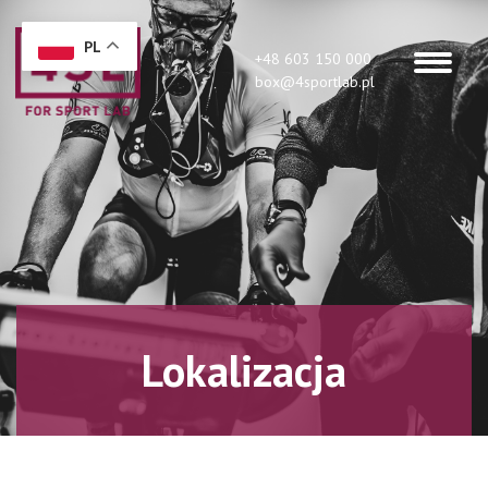
PL
+48 603 150 000
box@4sportlab.pl
Lokalizacja