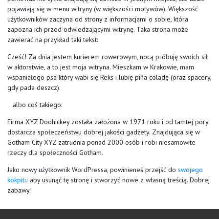
pojawiają się w menu witryny (w większości motywów). Większość
użytkowników zaczyna od strony z informacjami o sobie, która
zapozna ich przed odwiedzającymi witrynę. Taka strona może
zawierać na przykład taki tekst:
Cześć! Za dnia jestem kurierem rowerowym, nocą próbuję swoich sił
w aktorstwie, a to jest moja witryna. Mieszkam w Krakowie, mam
wspaniałego psa który wabi się Reks i lubię piña coladę (oraz spacery,
gdy pada deszcz).
…albo coś takiego:
Firma XYZ Doohickey została założona w 1971 roku i od tamtej pory
dostarcza społeczeństwu dobrej jakości gadżety. Znajdująca się w
Gotham City XYZ zatrudnia ponad 2000 osób i robi niesamowite
rzeczy dla społeczności Gotham.
Jako nowy użytkownik WordPressa, powinieneś przejść do
swojego
kokpitu
aby usunąć tę stronę i stworzyć nowe z własną treścią. Dobrej
zabawy!