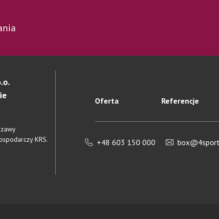
ania
.o.
ie
Oferta
Referencje
rszawy
Gospodarczy KRS.
+48 603 150 000
box@4sportl