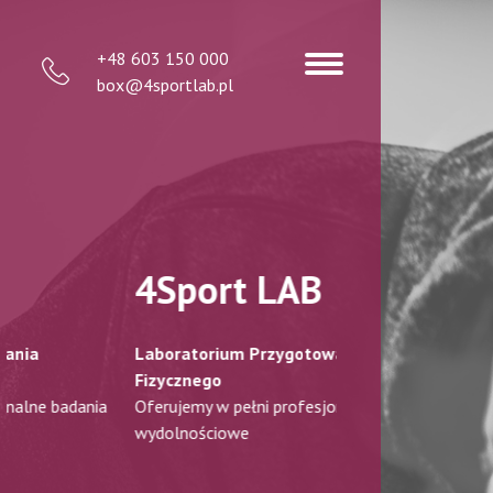
+48 603 150 000
box@4sportlab.pl
4Sport LAB
4Sport 
Laboratorium Przygotowania
Laboratorium Prz
Fizycznego
Fizycznego
Oferujemy w pełni profesjonalne badania
Oferujemy w pełni 
wydolnościowe
wydolnościowe