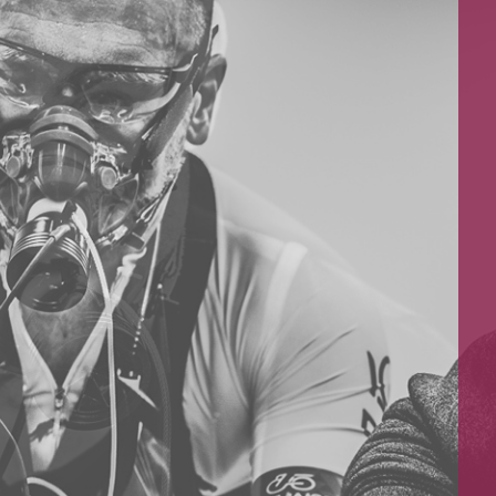
LAB
4Sport LAB
ygotowania
Laboratorium Przygotowania
Fizycznego
rofesjonalne badania
Oferujemy w pełni profesjonalne badania
wydolnościowe