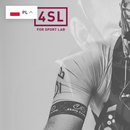
PL
4Sport 
Laboratorium Prz
Fizycznego
Oferujemy w pełni p
wydolnościowe